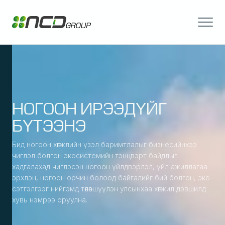
НОГООН ИРЭЭДҮЙГ
БҮТЭЭНЭ
Бид ногоон хөгжлийн үзэл баримтлалыг бизнесийнхээ
чиглэл болгон экосистемийн тэнцвэрт байдлыг
хадгалахад чиглэсэн ногоон үйлдвэрлэл, үйл ажиллагаа
эрхлэн, ногоон орчин болоод байгалийг бий болгон, эко
сэтгэлгээг нийгэмд төлөвшүүлэн улсынхаа хөгжил дэвшилд
хувь нэмрээ оруулна.